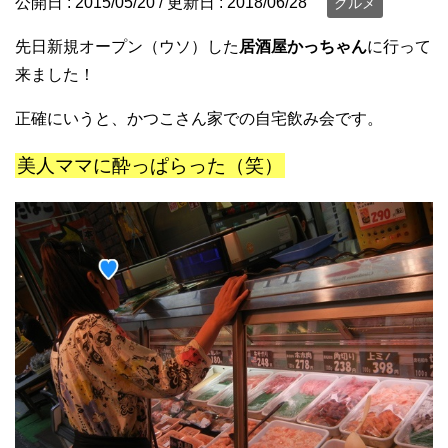
公開日 :
2015/05/20
/ 更新日 :
2018/06/28
グルメ
先日新規オープン（ウソ）した
居酒屋かっちゃん
に行って
来ました！
正確にいうと、かつこさん家での自宅飲み会です。
美人ママに酔っぱらった（笑）