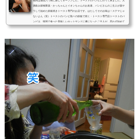
福岡は薬院六つ角に新しくオープンした、トーストのバンビに行って来ました。大
酒飲み探検隊員・かっちゃんとイオンちゃんのお友達、バンビさんのご主人が脱サ
ラして始めた鉄板焼きトースト専門のお店です。はたしてそのお味は！ステマじゃ
ないよん（笑）トーストのバンビ熱々の鉄板で焼く・トースト専門店トーストのバ
ンビは、韓国で食べた美味しいホットサンドに虜になったご主人が、思わず始めて
しまったトースト専門店です。テイクアウトが基本ですが、入り口には椅子やテー
ブルもあるので、店頭でも食べれますよ。やってまいりま...