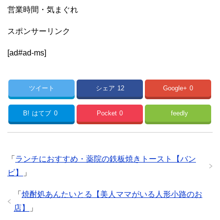
営業時間・気まぐれ
スポンサーリンク
[ad#ad-ms]
ツイート
シェア
12
Google+
0
B!
はてブ
0
Pocket
0
feedly
「
ランチにおすすめ・薬院の鉄板焼きトースト【バン
ビ】
」
「
焼酎処あんたいとる【美人ママがいる人形小路のお
店】
」