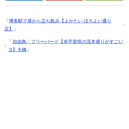
「
博多駅で昼から立ち飲み【よかたい ほろよい通り
店】
」
「
自由鳥・フリーバード【赤字覚悟の流木盛りがすごい
ヨ】大橋
」