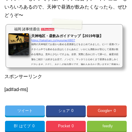
いろいろあるので、天神で昼酒が飲みたくなったら、ぜひ
どうぞ〜
福岡 諸事情通信
3 Pockets
天神地区・昼飲みガイドマップ【2019年版】
https://takahan.co/gurume/4807
福岡の天神地区でお昼から飲める居酒屋などをまとめてみました。ビバ！昼酒♪ラン
チタイム中でも飲めるお店はたくさんあれど、いかにも酒飲みが安心して昼酒が飲
める場所は、意外と少ないですよね。全部、実際に呑みに行って調べた、厳選13店
舗をご紹介！お好きなお店で、ノンビリ、マッタリと心ゆくまで昼酒をお楽しみく
ださいませ。ただし、わたしの知る限りです。漏れもあるかと思いますがご容赦を♪
福岡・天神周辺でお昼から飲める店天神駅周辺大名地区周辺 大名昼酒マップ店名ワ
ールドワインバー2014年オープン！ドイツで300年以上...
スポンサーリンク
[ad#ad-ms]
ツイート
シェア
0
Google+
0
B!
はてブ
0
Pocket
0
feedly