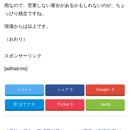
雨なので、営業しない屋台があるかもしれないのが、ちょ
っぴり残念ですね。
現場からは以上です。
（おわり）
スポンサーリンク
[ad#ad-ms]
ツイート
シェア
0
Google+
0
B!
はてブ
0
Pocket
0
feedly