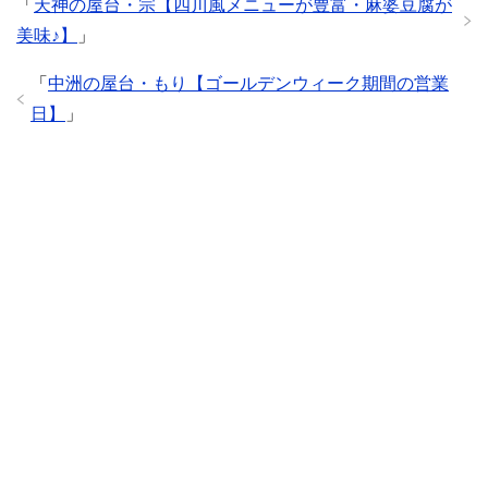
「
天神の屋台・宗【四川風メニューが豊富・麻婆豆腐が
美味♪】
」
「
中洲の屋台・もり【ゴールデンウィーク期間の営業
日】
」