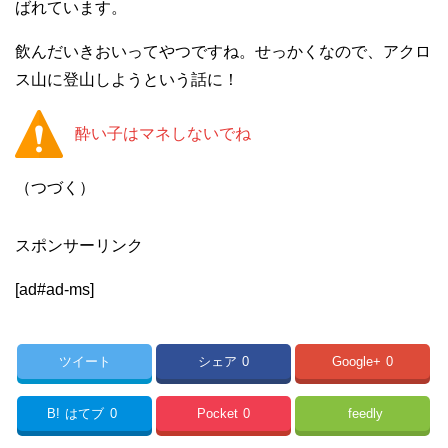
ばれています。
飲んだいきおいってやつですね。せっかくなので、アクロ
ス山に登山しようという話に！
酔い子はマネしないでね
（つづく）
スポンサーリンク
[ad#ad-ms]
ツイート
シェア
0
Google+
0
B!
はてブ
0
Pocket
0
feedly