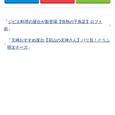
「
ジビエ料理の屋台が新登場【情熱の千鳥足】ロフト
前
」
「
天神おすすめ屋台【花山の天神さん】バリ旨！とうふ
明太チーズ
」