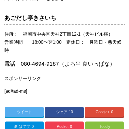
あごだし亭きさいち
住所： 福岡市中央区天神2丁目12-1（天神ビル横）
営業時間： 18:00〜翌1:00 定休日： 月曜日・悪天候
時
電話 080-4694-9187（よろ串 食いっぱな）
スポンサーリンク
[ad#ad-ms]
ツイート
シェア
10
Google+
0
B!
はてブ
0
Pocket
0
feedly