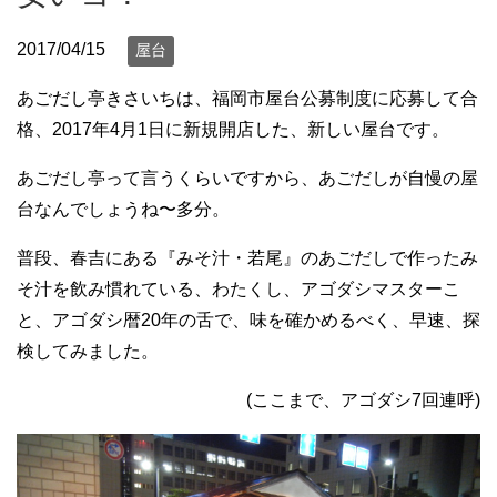
2017/04/15
屋台
あごだし亭きさいちは、福岡市屋台公募制度に応募して合
格、2017年4月1日に新規開店した、新しい屋台です。
あごだし亭って言うくらいですから、あごだしが自慢の屋
台なんでしょうね〜多分。
普段、春吉にある『みそ汁・若尾』のあごだしで作ったみ
そ汁を飲み慣れている、わたくし、アゴダシマスターこ
と、アゴダシ暦20年の舌で、味を確かめるべく、早速、探
検してみました。
(ここまで、アゴダシ7回連呼)