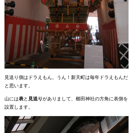
見送り側はドラえもん。うん！新天町は毎年ドラえもんだ
と思います。
山には
表
と
見送り
がありまして、櫛田神社の方角に表側を
設置します。